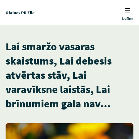
Olaines PII Zīle
Izvēlne
Lai smaržo vasaras
skaistums, Lai debesis
atvērtas stāv, Lai
varavīksne laistās, Lai
brīnumiem gala nav…