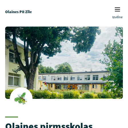
Olaines PII Zīle
Izvēlne
Olaines pirmsskolas