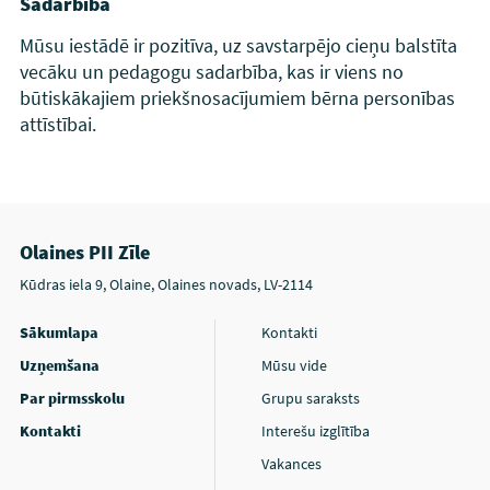
Sadarbība
Mūsu iestādē ir pozitīva, uz savstarpējo cieņu balstīta
vecāku un pedagogu sadarbība, kas ir viens no
būtiskākajiem priekšnosacījumiem bērna personības
attīstībai.
Olaines PII Zīle
Kūdras iela 9, Olaine, Olaines novads, LV-2114
Sākumlapa
Kontakti
Uzņemšana
Mūsu vide
Par pirmsskolu
Grupu saraksts
Kontakti
Interešu izglītība
Vakances