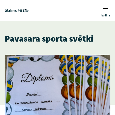
Olaines PII Zīle
Izvēlne
Pavasara sporta svētki